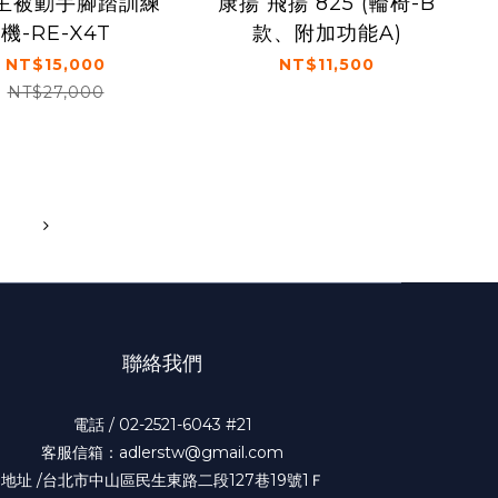
主被動手腳踏訓練
康揚 飛揚 825 (輪椅-B
機-RE-X4T
款、附加功能A)
NT$15,000
NT$11,500
NT$27,000
聯絡我們
電話 / 02-2521-6043 #21
客服信箱：adlerstw@gmail.com
地址 /台北市中山區民生東路二段127巷19號1Ｆ