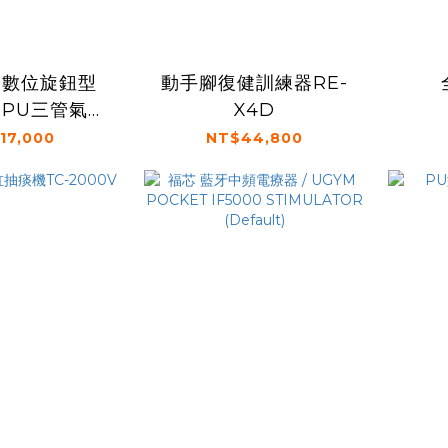
U 數位旋鈕型
動手腳復健訓練器RE-
5管PU三管氣墊
X4D
機能床罩
17,000
NT$44,800