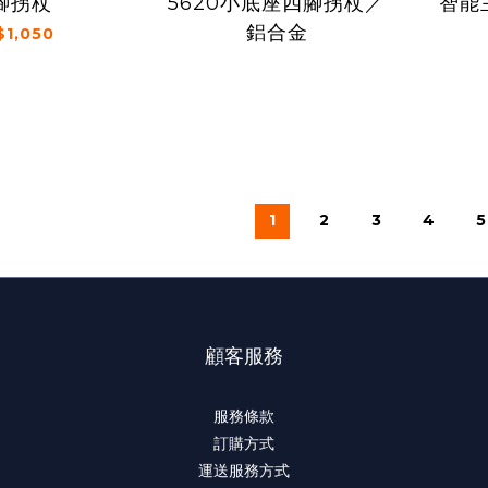
腳拐杖
5620小底座四腳拐杖／
智能
鋁合金
$1,050
1
2
3
4
5
顧客服務
服務條款
訂購方式
運送服務方式