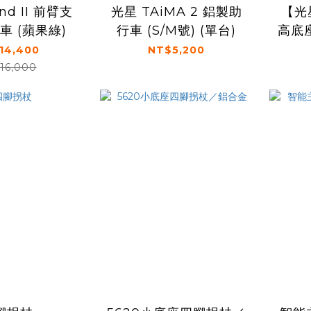
nd II 前臂支
光星 TAiMA 2 鋁製助
【光星
車 (蘋果綠)
行車 (S/M號) (單台)
高底
14,400
NT$5,200
16,000