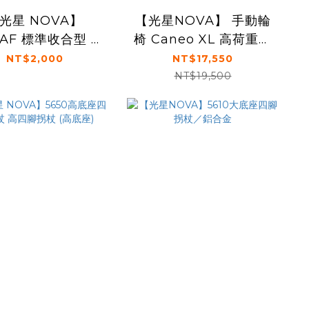
光星 NOVA】
【光星NOVA】 手動輪
0AF 標準收合型 硬
椅 Caneo XL 高荷重型
墊 馬桶增高椅
介護鼓剎
NT$2,000
NT$17,550
NT$19,500