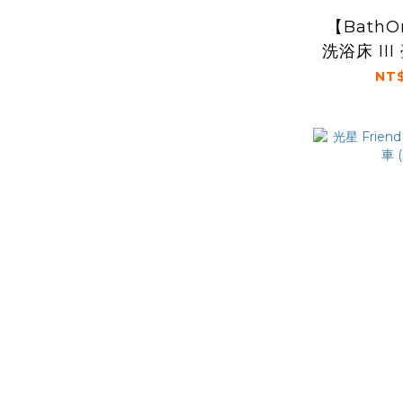
【Bath
洗浴床 II
團
NT$