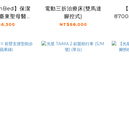
OnBed】保潔
電動三折治療床(雙馬達
【
I 臺東聖母醫院
腳控式)
870
隊研發
座
6,500
NT$68,000