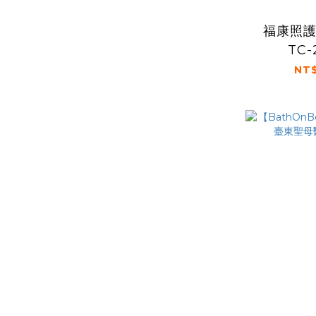
福康照
TC-
NT$