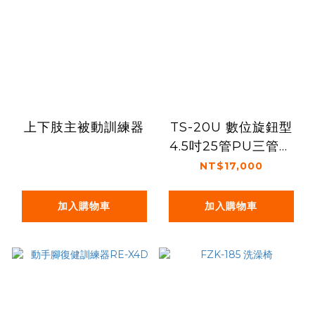
上下肢主被動訓練器
TS-20U 數位旋鈕型
4.5吋25管PU三管氣
墊床 機能床罩
NT$17,000
加入購物車
加入購物車