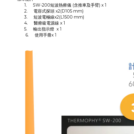
1.
SW-200
短波熱療儀
(
含推車
及手
臂
) x 1
2.
電容式探頭
x2
(D105 mm)
3.
短波電極線
x2(
L1500 mm)
4.
醫療級電源線
x 1
5.
輸出指示燈
x 1
6.
使用手冊
x 1