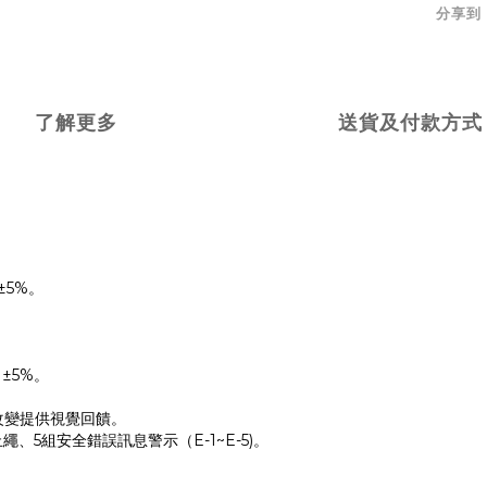
分享到
了解更多
送貨及付款方式
±
5%
。
±
5%
。
改變提供視覺回饋。
止繩、
5
組安全錯誤訊息警示（
E-1~E-5)
。