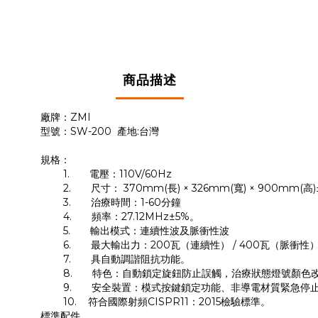
商品描述
廠牌：
ZMI
型號：
SW-200
產地
:
台灣
規格：
1.
電壓：
110V/60Hz
2.
尺寸：
370mm(
長
) × 326mm(
寬
) × 900mm(
高
)
3.
治療時間：
1-60
分鐘
4.
頻率：
27.12MHz
±
5%
。
5.
輸出模式：連續性波及脈衝性波
6.
最大輸出力：
200
瓦（連續性）
/ 400
瓦（脈衝性）
7.
具自動調諧阻抗功能。
8.
特色：自動鎖定旋鈕防止誤觸，治療狀態燈號顏色
9.
安全裝置：模式按鍵鎖定功能、非導電材質緊急停
10.
符合國際射頻
CISPR11
：
2015
檢驗標準。
標準配件