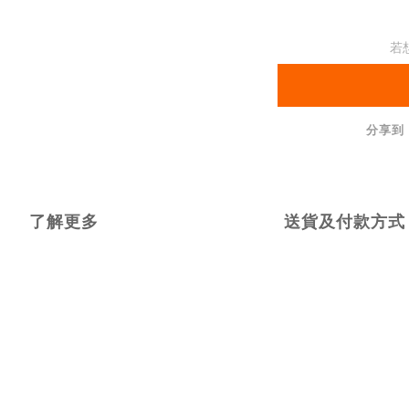
若
分享到
了解更多
送貨及付款方式
補助項目
品重量
產品承重
適用高低差
非固定式斜坡板
3 KG
300 KG
35 CM
C款