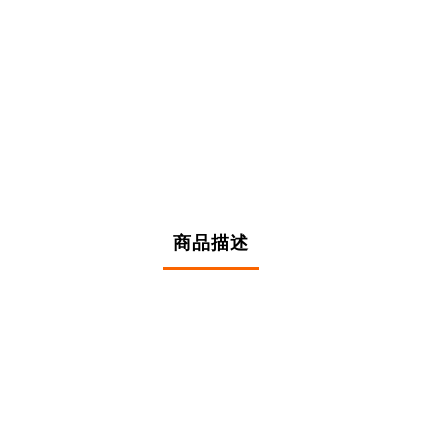
商品描述
產品型號
產品外寬X長(CM)
產
TTF-75-210
75*215 (展開後)，75*117 (摺疊後)
2