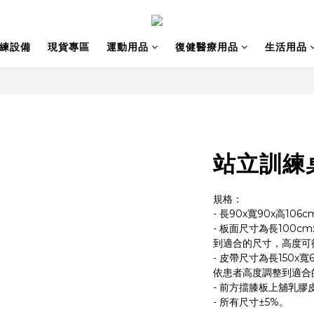
訓練設備
現貨專區
運動用品
復健醫療用品
生活用品
站立訓練
規格：
- 長90x寬90x高106
- 板面尺寸為長100
到適合的尺寸，高度可從
- 皮帶尺寸為長150x
依患者高度調整到適合
- 前方擋膝板上舖乳膠
- 所有尺寸±5%。