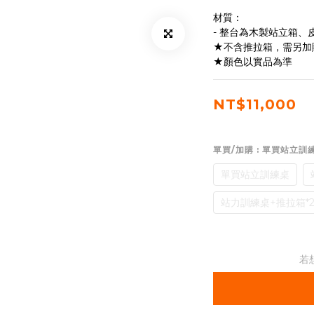
材質：
- 整台為木製站立箱、
★不含推拉箱，需另加
★顏色以實品為準
NT$11,000
單買/加購
: 單買站立訓
單買站立訓練桌
站力訓練桌+推拉箱*
若