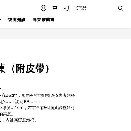
復健知識
專業推薦書
桌（附皮帶）
cm。
cmx寬86cm，板面有推拉箱軌道依患者調整
70cm調到106cm。
寬6x厚度0.4cm，左右各有5個洞距調整鈕可
的高度。
皮，內舖高密度泡棉。