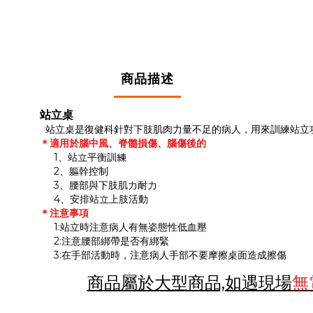
商品描述
站立桌
站立桌是復健科針對下肢肌肉力量不足的病人，用來訓練站立
＊適用於腦中風、脊髓損傷、腦傷後的
1、站立平衡訓練
2、軀幹控制
3、腰部與下肢肌力耐力
4、安排站立上肢活動
＊注意事項
1:站立時注意病人有無姿態性低血壓
2:注意腰部綁帶是否有綁緊
3:在手部活動時，注意病人手部不要摩擦桌面造成擦傷
商品屬於大型商品,如遇現場
無