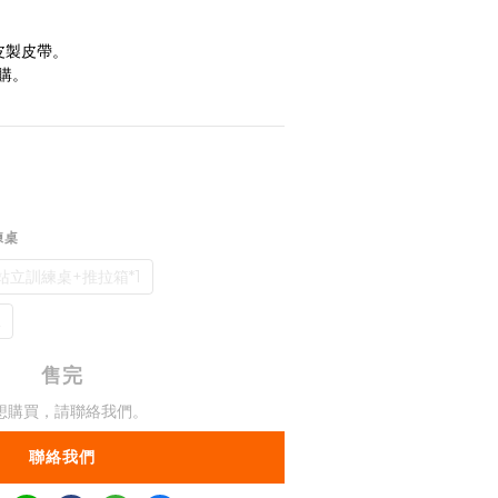
皮製皮帶。
購。
練桌
站立訓練桌+推拉箱*1
2
售完
想購買，請聯絡我們。
聯絡我們