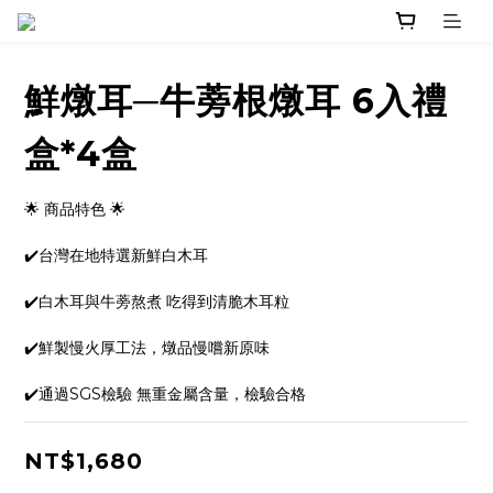
鮮燉耳─牛蒡根燉耳 6入禮
盒*4盒
🌟 商品特色 🌟
✔️台灣在地特選新鮮白木耳
✔️白木耳與牛蒡熬煮 吃得到清脆木耳粒 
✔️鮮製慢火厚工法，燉品慢嚐新原味
✔️通過SGS檢驗 無重金屬含量，檢驗合格
NT$1,680