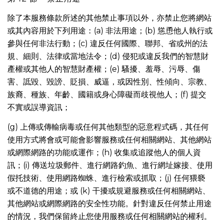
除了本服務條款所述的其他禁止事項以外，亦禁止您將網站
或其內容用於下列用途：(a) 非法用途；(b) 慫恿他人執行或
參與任何非法行動；(c) 違反任何國際、聯邦、省或州的法
規、細則、法律或當地法令；(d) 侵犯或違反我們的智慧財
產權或其他人的智慧財產權；(e) 騷擾、羞辱、污辱、傷
害、詆毀、毀謗、貶損、威逼，或因性別、性傾向、宗教、
族裔、種族、年齡、國籍或身心障礙而歧視他人；(f) 提交
不實或誤導資訊；
(g) 上傳或傳輸病毒或任何其他類型的惡意程式碼，其任何
使用方式將會或可能會影響服務或任何相關網站、其他網站
或網際網路的功能或運作；(h) 收集或追蹤他人的個人資
訊；(i) 傳送垃圾郵件、進行網路釣魚、進行網址嫁接、使用
假托技術、使用網路蜘蛛、進行檢索或抓取；(j) 任何猥褻
或不道德的用途；或 (k) 干擾或規避服務或任何相關網站、
其他網站或網際網路的安全性功能。針對違反任何禁止用途
的情況，我們保留終止您使用服務或任何相關網站的權利。