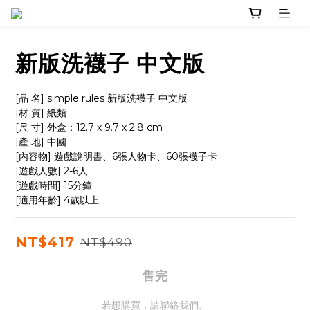
新版洗襪子 中文版
[品 名] simple rules 新版洗襪子 中文版 
[材 質] 紙類 
[尺 寸] 外盒：12.7 x 9.7 x 2.8 cm 
[產 地] 中國
[內容物] 遊戲說明書、6張人物卡、60張襪子卡 
[遊戲人數] 2-6人
[遊戲時間] 15分鐘
[適用年齡] 4歲以上
NT$417
NT$490
售完
若想購買，請聯絡我們。