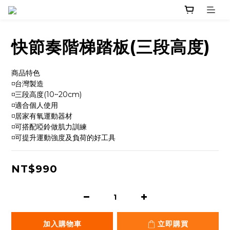
快節奏階梯踏板(三段高度)
商品特色
◽台灣製造
◽三段高度(10~20cm)
◽適合個人使用
◽居家有氧運動器材
◽可搭配啞鈴做肌力訓練
◽可提升運動強度及負荷的好工具
NT$990
加入購物車
立即購買