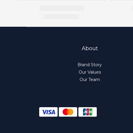
About
Brand Story
Our Values
Our Team