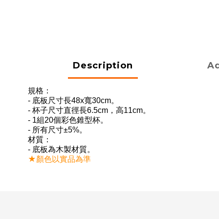
Description
Ad
規格：
- 底板尺寸長48x寬30cm。
- 杯子尺寸直徑長6.5cm，高11cm。
- 1組20個彩色錐型杯。
- 所有尺寸±5%。
材質：
- 底板為木製材質。
★顏色以實品為準