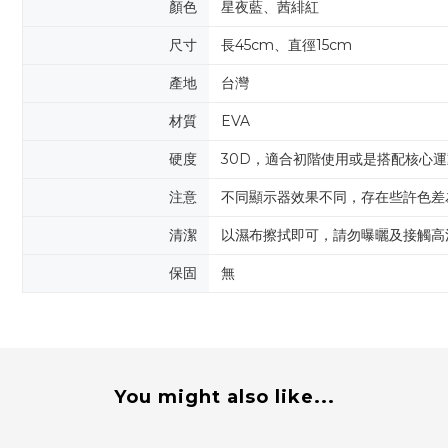
顏色
星夜藍、茜緋紅
尺寸
長45cm、直徑15cm
產地
台灣
材質
EVA
硬度
30D，適合初階使用或是搭配核心運
注意
不同顯示器效果不同，存在些許色差
清潔
以濕布擦拭即可，請勿曝曬及接觸高
保固
無
You might also like...