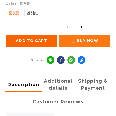
Color
: 星夜藍
星夜藍
茜緋紅
ADD TO CART
BUY NOW
Share
Additional
Shipping &
Description
details
Payment
Customer Reviews