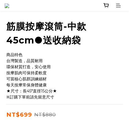
筋膜按摩滾筒-中款
45cm●送收納袋
商品特色
台灣製造，品質耐用
環保材質打造，安心使用
按摩肌肉可保持柔軟度
可當核心肌群訓練細材
每天按摩常保身體健康
★尺寸：長45*直徑15公分★
※訂購下單前請先留意尺寸
NT$699
NT$880