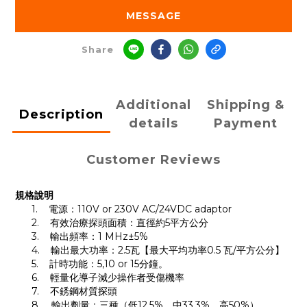
MESSAGE
Share
Additional
Shipping &
Description
details
Payment
Customer Reviews
規格說明
1.
電源：
110V or 230V AC/24VDC adaptor
2.
有效治療探頭面積：直徑約
5
平方公分
3.
輸出頻率：
1 MHz
±5%
4.
輸出最大功率：
2.5
瓦【最大平均功率
0.5
瓦
/
平方公分】
5.
計時功能：
5,10 or 15
分鐘。
6.
輕量化導子減少操作者受傷機率
7.
不銹鋼材質探頭
8.
輸出劑量：三種（低
12.5%
、中
33.3%
、高
50%
）