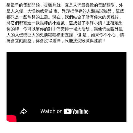
從最早的電影開始，災難片就一直是人們最喜歡的電影類型，外
星人入侵、大怪物威脅城 市、異形把倖存的人類當試驗品，這些
都只是一些常見的主題。現在，我們結合了所有偉大的災難片，
將它們都塞進一款很棒的小遊戲，這成就了寧靜小鎮！正確地出
你的牌，你可以幫你的對手們安排一場大浩劫，讓他們面臨外星
人的入侵或巨大的史前猩猩橫衝直撞，但 是，如果你不小心，情
況會立刻翻盤，你會沒得選擇，只能接受毀滅與蹂躪！