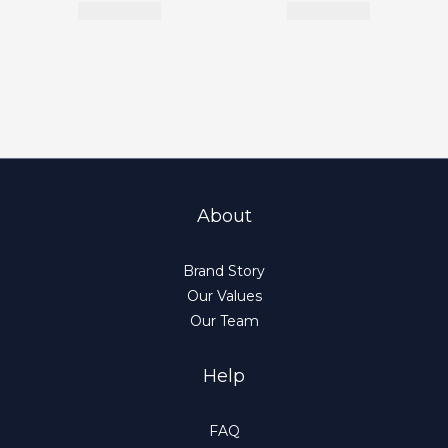
About
Brand Story
Our Values
Our Team
Help
FAQ