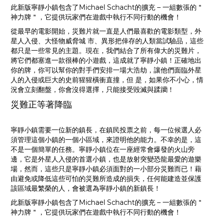
此新版寧靜小鎮包含了Michael Schacht的擴充 – 一組數張的＂
神力牌＂，它提供玩家們在遊戲中執行不同行動的機會！
從最早的電影開始，災難片就一直是人們最喜歡的電影類型，外
星人入侵、大怪物威脅城 市、異形把倖存的人類當試驗品，這些
都只是一些常見的主題。現在，我們結合了所有偉大的災難片，
將它們都塞進一款很棒的小遊戲，這成就了寧靜小鎮！正確地出
你的牌，你可以幫你的對手們安排一場大浩劫，讓他們面臨外星
人的入侵或巨大的史前猩猩橫衝直撞，但 是，如果你不小心，情
況會立刻翻盤，你會沒得選擇，只能接受毀滅與蹂躪！
災難正等著降臨
寧靜小鎮需要一位新的鎮長，在鎮民投票之前，每一位候選人必
須管理這個小鎮的一個小區域，來證明他的能力。不幸的是，這
不是一個簡單的任務。寧靜小鎮位在一座經常會爆發的火山旁
邊，它是外星人入侵的首選小鎮，也是放射突變恐龍最愛的遊樂
場，然而，這些只是寧靜小鎮必須面對的一小部分災難而已！藉
由避免或降低這些可怕的災難所造成的損失，任何能建造並保護
該區域最繁榮的人，會被選為寧靜小鎮的新鎮長！
此新版寧靜小鎮包含了Michael Schacht的擴充 – 一組數張的＂
神力牌＂，它提供玩家們在遊戲中執行不同行動的機會！