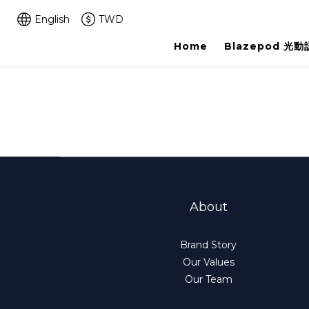
English
TWD
Home
Blazepod 光
About
Brand Story
Our Values
Our Team