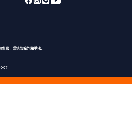
加留意，謹慎防範詐騙手法。
4007