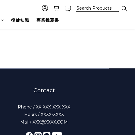
復健知識
專業推薦書
Contact
Phone / XX-XXX-XXX-XXX
Hours / XXXX-XXXX
Mail / XXX@XXXX.COM